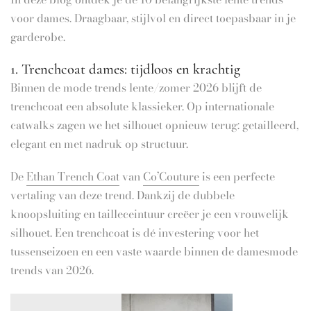
voor dames. Draagbaar, stijlvol en direct toepasbaar in je
garderobe.
1. Trenchcoat dames: tijdloos en krachtig
Binnen de mode trends lente/zomer 2026 blijft de
trenchcoat een absolute klassieker. Op internationale
catwalks zagen we het silhouet opnieuw terug: getailleerd,
elegant en met nadruk op structuur.
De
Ethan Trench Coat
van
Co’Couture
is een perfecte
vertaling van deze trend. Dankzij de dubbele
knoopsluiting en tailleceintuur creëer je een vrouwelijk
silhouet. Een trenchcoat is dé investering voor het
tussenseizoen en een vaste waarde binnen de damesmode
trends van 2026.