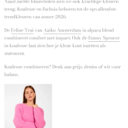
Naast zachte blauwtinten zien we ook krachtige kleuren
terug. Knalroze en fuchsia behoren tot de opvallendste
trendkleuren van zomer 2026.
De
Feline Trui
van
Aaiko Amsterdam
in alpaca blend
combineert comfort met impact. Ook de
Emmy Spencer
in knalroze laat zien hoe je kleur kunt inzetten als
statement.
Knalroze combineren? Denk aan grijs, denim of wit voor
balans.