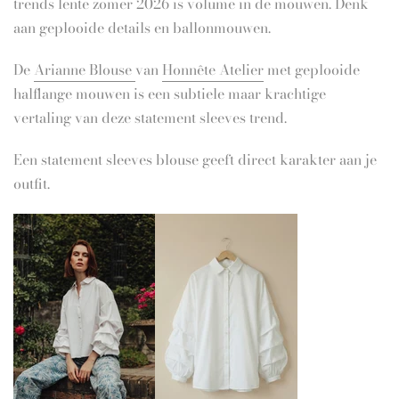
trends lente zomer 2026 is volume in de mouwen. Denk
aan geplooide details en ballonmouwen.
De
Arianne Blouse
van
Honnête Atelier
met geplooide
halflange mouwen is een subtiele maar krachtige
vertaling van deze statement sleeves trend.
Een statement sleeves blouse geeft direct karakter aan je
outfit.