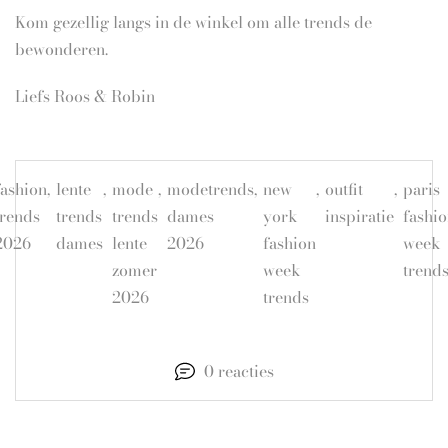
Kom gezellig langs in de winkel om alle trends de
bewonderen.
Liefs Roos & Robin
fashion
,
lente
,
mode
,
modetrends
,
new
,
outfit
,
paris
trends
trends
trends
dames
york
inspiratie
fashi
2026
dames
lente
2026
fashion
week
zomer
week
trend
2026
trends
0 reacties