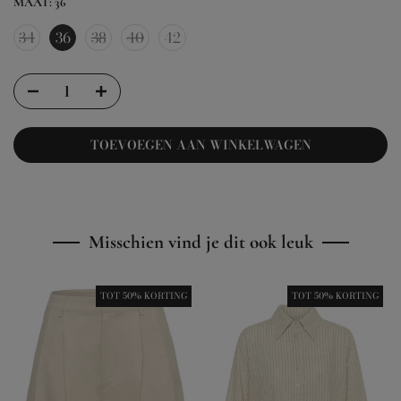
MAAT:
36
34
36
38
40
42
TOEVOEGEN AAN WINKELWAGEN
Misschien vind je dit ook leuk
TOT 50% KORTING
TOT 50% KORTING