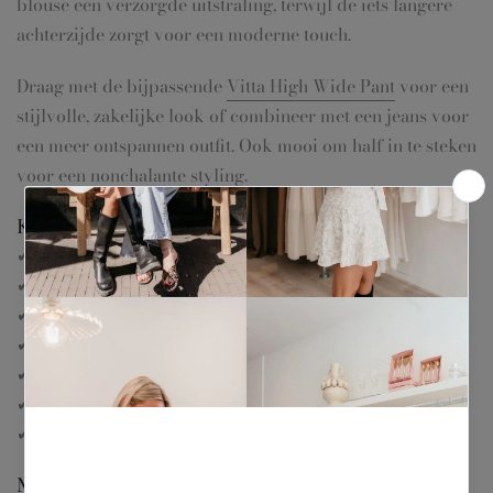
blouse een verzorgde uitstraling, terwijl de iets langere
achterzijde zorgt voor een moderne touch.
Draag met de bijpassende
Vitta High Wide Pant
voor een
stijlvolle, zakelijke look of combineer met een jeans voor
een meer ontspannen outfit. Ook mooi om half in te steken
voor een nonchalante styling.
Kenmerken
✔ Casual fit
✔ Geweven kwaliteit
✔ Verticale krijtstreep
✔ Klassieke kraag
✔ Knoopsluiting aan de voorzijde
✔ Iets langer aan de achterkant
✔ Tijdloos en veelzijdig ontwerp
Materiaal & kwaliteit