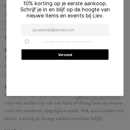
Gemaakt van 80% gerecycled polyester, 16% viscose en
4% elastaan. De stof voelt soepel aan, heeft een lichte
stretch en behoudt mooi zijn vorm. Dankzij het gebruik
van gerecycled polyester is deze blouse een bewustere
keuze zonder in te leveren op comfort en uitstraling.
Maattip
Valt normaal op maat met een ontspannen fit. Twijfel je
tussen twee maten? Kies dan je eigen maat voor een losse
pasvorm of de kleinste maat voor iets meer aansluiting.
Styling tip van Liev
Combineer het Vitta Shirt met de
bijpassende pantalon
voor een zachte ton-sur-ton look of draag hem op denim
voor een moderne, dagelijkse outfit. Ook mooi onder een
blazer waarbij de kraag subtiel zichtbaar blijft.