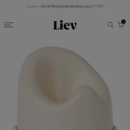
Ga
Gratis verzending bij besteding vanaf €200
naar
inhoud
0