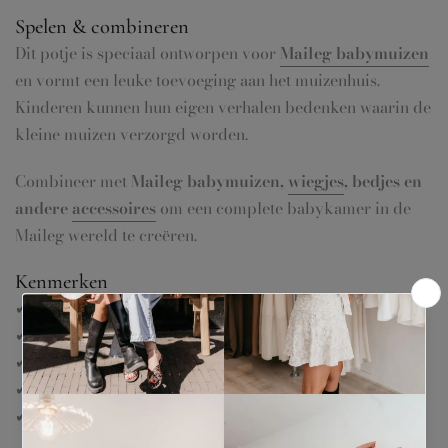
Spelen & combineren
Dit potje is speciaal ontworpen voor
Maileg babymuizen
en vormt een leuke toevoeging aan het muizenhuis.
Kinderen kunnen hun eigen verhalen bedenken waarin de
kleine muizen verzorgd worden.
Combineer met
Maileg babymuizen,
wiegjes
, bedjes en
andere
accessoires
om een complete babykamer in de
Maileg wereld te creëren.
Kenmerken
✔ Origineel Maileg accessoire
✔ Miniatuur baby potje voor muizen
✔ Perfect voor Maileg babymuizen
✔ Klassiek Maileg ontwerp
✔ Stimuleert fantasierijk spel