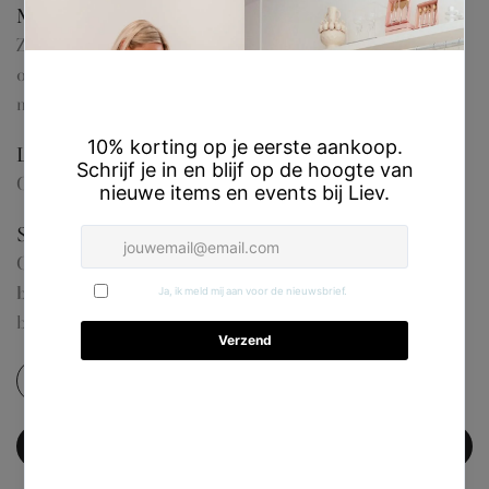
Materiaal & kwaliteit
Zoals je van
Maileg
gewend bent, is dit accessoire
ontworpen met oog voor detail en gemaakt van stevige
materialen.
Leeftijd
Geschikt voor kinderen vanaf
3 jaar
.
Styling tip van Liev
Combineer dit potje met
Maileg babymuizen en
babyaccessoires
om een complete en gezellige
babykamer voor de muizen te maken.
TOEVOEGEN AAN WINKELWAGEN