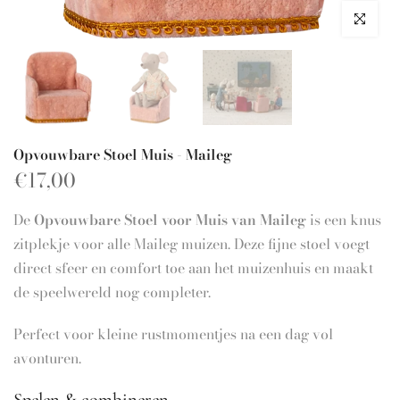
Klik om te 
Opvouwbare Stoel Muis - Maileg
€17,00
De
Opvouwbare Stoel voor Muis van Maileg
is een knus
zitplekje voor alle Maileg muizen. Deze fijne stoel voegt
direct sfeer en comfort toe aan het muizenhuis en maakt
de speelwereld nog completer.
Perfect voor kleine rustmomentjes na een dag vol
avonturen.
Spelen & combineren