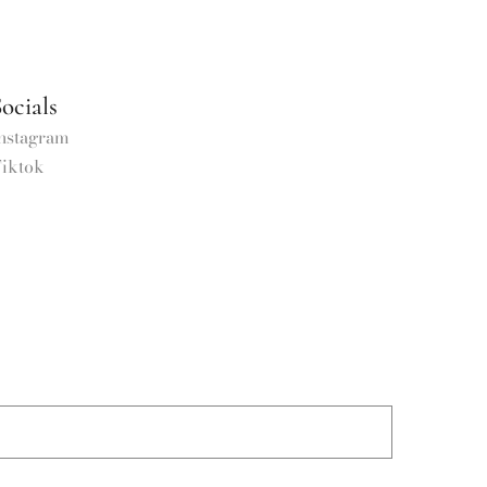
ocials
nstagram
iktok