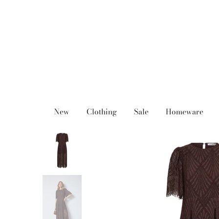
Ga
naar
inhoud
New
Clothing
Sale
Homeware