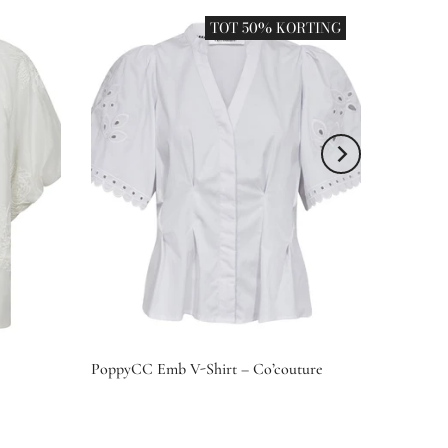
TOT 50% KORTING
PoppyCC Emb V-Shirt – Co’couture
€109,00