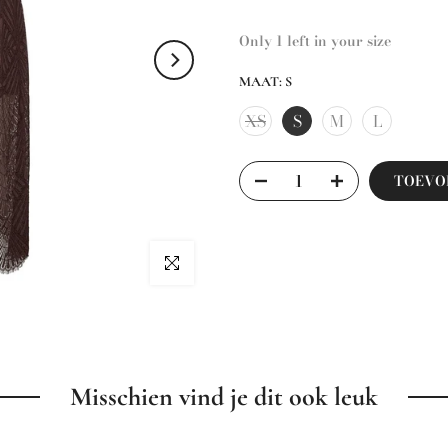
Only 1 left in your size
MAAT:
S
XS
S
M
L
TOEVO
Klik om te vergroten
Misschien vind je dit ook leuk