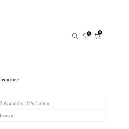
0
0
o'couture
Polyamide, 40% Cotton
 Brown