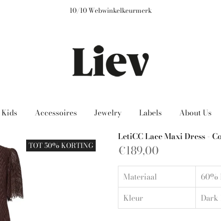
10/10 Webwinkelkeurmerk
Kids
Accessoires
Jewelry
Labels
About Us
LetiCC Lace Maxi Dress - C
TOT 50% KORTING
€189,00
Materiaal
60% 
Kleur
Dark