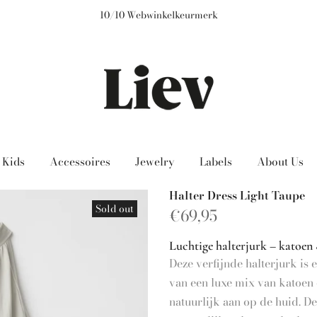
Gratis verzending bij besteding vanaf €200
Kids
Accessoires
Jewelry
Labels
About Us
Halter Dress Light Taupe
Sold out
€69,95
Luchtige halterjurk – katoen 
Deze verfijnde halterjurk is
van een luxe mix van katoen e
natuurlijk aan op de huid. De