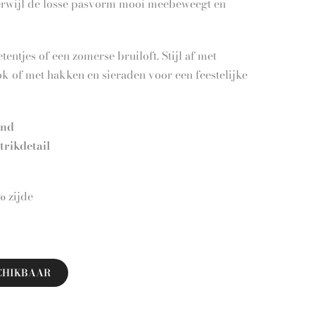
 terwijl de losse pasvorm mooi meebeweegt en
tentjes of een zomerse bruiloft. Stijl af met
ok of met hakken en sieraden voor een feestelijke
end
trikdetail
% zijde
CHIKBAAR