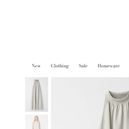
Ga
naar
inhoud
New
Clothing
Sale
Homeware