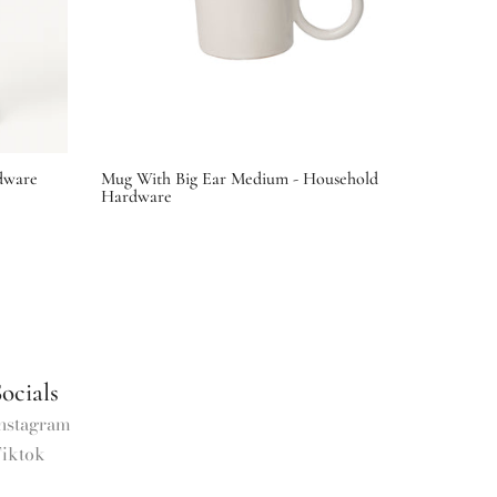
dware
Mug With Big Ear Medium - Household
Hardware
€17,50
ocials
nstagram
iktok