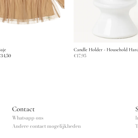
Baje
Candle Holder - Household Har
34,50
€17,95
Contact
S
Whatsapp ons
I
Andere contact mogelijkheden
T