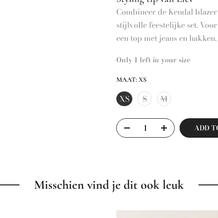
Combineer de Kendal blazer
stijlvolle feestelijke set. V
een top met jeans en hakken.
Only 1 left in your size
MAAT:
XS
XS
S
M
ADD T
Misschien vind je dit ook leuk