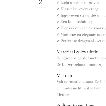
✔ Licht oversized pasvorm
Click to enlarge
✔ Klassieke reverskraag
✔ Ingeweven streepdessin met
✔ Eén knoopsluiting
✔ Klepzakken aan de voorzi
✔ Moderne en elegante uitstr
✔ Perfect te dragen als set 
Materiaal & kwaliteit
Hoogwaardige stof met ingewe
De blazer behoudt mooi zijn v
Maattip
Valt normaal op maat. De li
en moderne fit. Wil je hem 
kleiner.
Styling tip van Liev