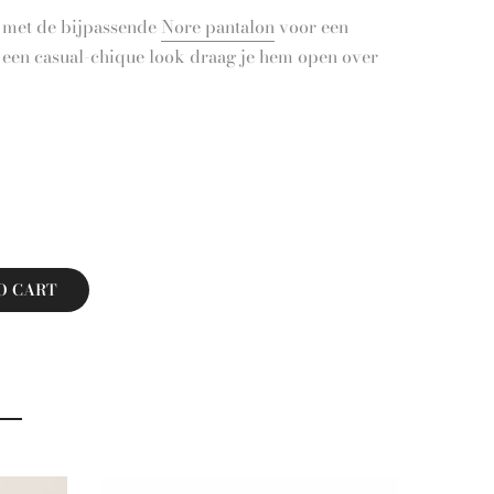
 met de bijpassende
Nore pantalon
voor een
oor een casual-chique look draag je hem open over
O CART