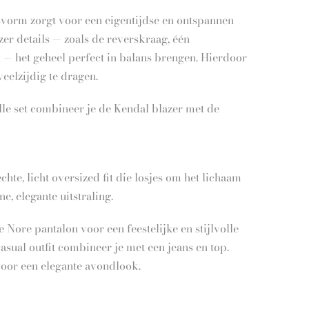
asvorm zorgt voor een eigentijdse en ontspannen
azer details — zoals de reverskraag, één
— het geheel perfect in balans brengen. Hierdoor
veelzijdig te dragen.
olle set combineer je de Kendal blazer met de
chte, licht oversized fit die losjes om het lichaam
e, elegante uitstraling.
 Nore pantalon voor een feestelijke en stijlvolle
asual outfit combineer je met een jeans en top.
voor een elegante avondlook.