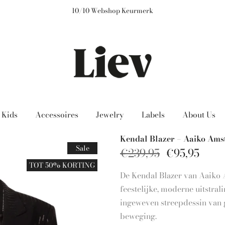
Free shipping on orders over 50 euros
Kids
Accessoires
Jewelry
Labels
About Us
Kendal Blazer – Aaiko Am
Sale
€239,95
€95,95
TOT 50% KORTING
De Kendal Blazer van Aaiko A
feestelijke, moderne uitstral
ingeweven streepdessin van g
beweging.