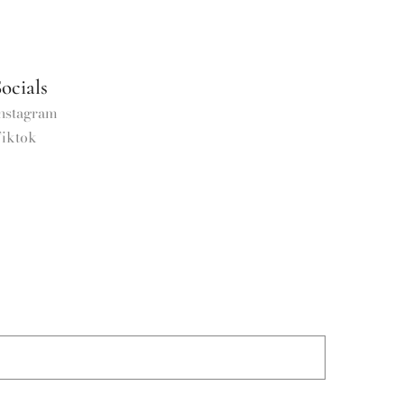
ocials
nstagram
iktok