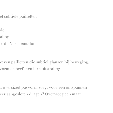
 subtiele pailletten
jde
aling
met de Nore pantalon
ven pailletten die subtiel glanzen bij beweging.
orm en heeft een luxe uitstraling.
cht oversized pasvorm zorgt voor een ontspannen
meer aangesloten dragen? Overweeg een maat