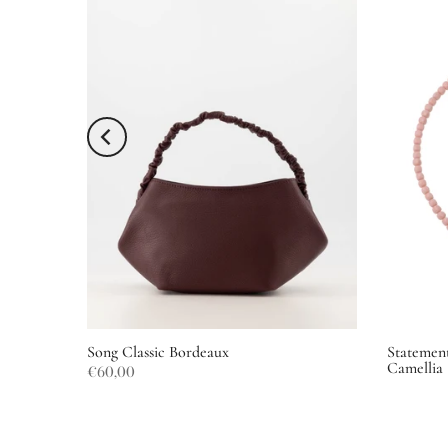
Song Classic Bordeaux
Statement
Camellia
€60,00
€32,99