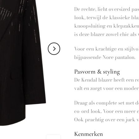
De rechte, licht oversized p
look, terwijl de klassieke bl
knoopsluiting en klepzakken 
is deze blazer zowel chic als 
Voor een krachtige en stijlv
bijpassende Nore pantalon.
Pasvorm & styling
De Kendal blazer heeft een re
valt en zorgt voor een modern
Draag als complete set met de
co-ord look. Voor een meer c
Ook prachtig over een jurk 
Kenmerken